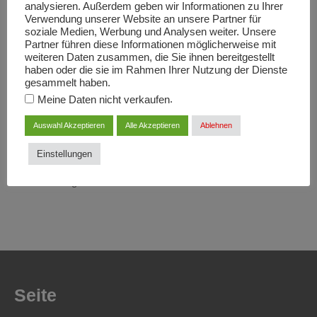
analysieren. Außerdem geben wir Informationen zu Ihrer
Verwendung unserer Website an unsere Partner für
Unser Fachpersonal im Bereich Lohnmontage ist auf die
soziale Medien, Werbung und Analysen weiter. Unsere
Organisation und Koordination von Lagerhaltung spezialisiert.
Partner führen diese Informationen möglicherweise mit
weiteren Daten zusammen, die Sie ihnen bereitgestellt
Die einzelnen Bearbeitungsschritte greifen fließend ineinander,
haben oder die sie im Rahmen Ihrer Nutzung der Dienste
so können wir allen Kunden reibungslose Abläufe garantieren.
gesammelt haben.
Damit Sie sich um Ihr Kerngeschäft kümmern können,
.
Meine Daten nicht verkaufen
übernehmen wir die Beschaffung, Lagerung und Bereitstellung
Auswahl Akzeptieren
Alle Akzeptieren
Ablehnen
Ihrer Montageteile inklusive aller organisatorischen
Dienstleistungen. Zudem garantieren wir höchste Transparenz:
Einstellungen
Die einzelnen Arbeitsschritte lassen sich jeder Zeit
zurückverfolgen.
Seite