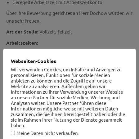
Geregelte Arbeitszeit mit Arbeitszeitkonto
Über Ihre Bewerbung gerichtet an Herr Dochow würden wir
uns sehr freuen.
Art der Stelle:
Vollzeit, Teilzeit
Arbeitszeiten:
8-Stunden-Schicht
Webseiten-Cookies
Leistungen:
Wir verwenden Cookies, um Inhalte und Anzeigen zu
personalisieren, Funktionen für soziale Medien
Betriebliche Altersvorsorge
anbieten zu können und die Zugriffe auf unsere
Betriebliche Weiterbildung
Website zu analysieren. Außerdem geben wir
Flexible Arbeitszeiten
Informationen zu Ihrer Verwendung unserer Website
an unsere Partner für soziale Medien, Werbung und
Kostenlose Getränke
Analysen weiter. Unsere Partner führen diese
Informationen möglicherweise mit weiteren Daten
zusammen, die Sie ihnen bereitgestellt haben oder die
sie im Rahmen Ihrer Nutzung der Dienste gesammelt
zurück
haben.
.
Meine Daten nicht verkaufen